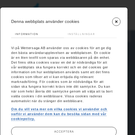
Denna webbplats använder cookies
INFORMATION
INSTÄLLNINGAR
EN
Vi på Wettersaga AB använder oss av cookies för att ge dig
den bästa användarupplevelsen av webbplatsen. En cookie
är en liten textfil som sparas via webbläsaren på din enhet.
Det finns olika cookies varav en del är nödvändiga för att
vår webbplats ska fungera korrekt och en del cookies ger
information om hur webbplatsen används samt att det finns
cookies som tillser att vi kan erbjuda dig relevant
marknadsföring. För cookies som är nödvändiga för att
sidan ska fungera korrekt krävs inte ditt samtycke. Du kan
när som helst återta ditt samtycke genom att välja att ta bort
valda cookies i din webbläsare. Vissa cookies raderas
automatiskt när du stänger din webbläsare.
Om du vill veta mer om vilka cookies vi använder och
varför vi använder dem kan du besöka sidan med vår
cookiepolicy.
ACCEPTERA