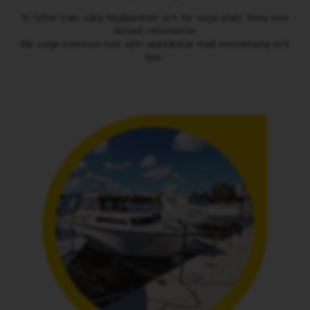
Vi lyfter fram våra höjdpunkter och för varje plats finns mer
aktuell information
där varje kommun runt sjön uppdaterar med evenemang och
tips.