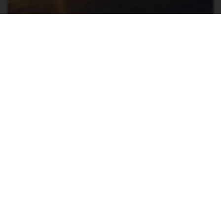
Askersund
Motala
Mjölby / Skänninge
Hjo