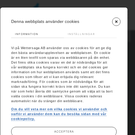
Denna webbplats använder cookies
INFORMATION
INSTÄLLNINGAR
EN
Vi på Wettersaga AB använder oss av cookies för att ge dig
den bästa användarupplevelsen av webbplatsen. En cookie
är en liten textfil som sparas via webbläsaren på din enhet.
Det finns olika cookies varav en del är nödvändiga för att
vår webbplats ska fungera korrekt och en del cookies ger
information om hur webbplatsen används samt att det finns
cookies som tillser att vi kan erbjuda dig relevant
marknadsföring. För cookies som är nödvändiga för att
sidan ska fungera korrekt krävs inte ditt samtycke. Du kan
när som helst återta ditt samtycke genom att välja att ta bort
valda cookies i din webbläsare. Vissa cookies raderas
automatiskt när du stänger din webbläsare.
Om du vill veta mer om vilka cookies vi använder och
varför vi använder dem kan du besöka sidan med vår
cookiepolicy.
ACCEPTERA