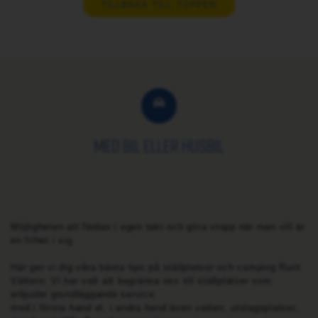
TILLBAKA TILL TOPPEN
Med bil eller husbil
Möjligheten att färdas i egen takt och göra stopp när man vill är
en frihet i sig.
Här ger vi dig våra bästa tips på ställplatser och camping Runt
Vättern: Vi har valt att begränsa oss till ställplatser som
erbjuder grundläggande service
med i första hand el, i andra hand även vatten, utslagsplatser,