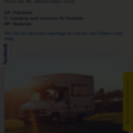
dusch och WC. Beteckningar i listan
SP: Ställplats
C: Camping med utrymme för husbilar
RP: Rastplats
Här kan du läsa vårt reportage för husbil runt Vättern från
2025.
VÅRA SAMARBETSPARTNERS