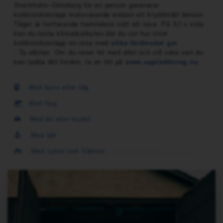
Stockholm–Göteborg för en person genererar
koldioxidutsläpp motsvarande endast ett kryddmått bensin.
Tåget är fortfarande framtidens sätt att resa. På SJ:s sida
kan du testa klimatkalkylen där du ser hur stort
koldioxidutsläpp en resa med
olika färdmedel ger
.
- Ta elbilen. Om du reser hit med elbil och vill veta vart du
kan ladda ditt fordon, ta en titt på
www.uppladdning.nu
Med buss eller tåg
Med flyg
Med bil eller husbil
Med båt
Med cykel runt Vättern