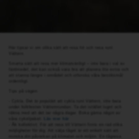
Här tipsar vi om olika sätt att resa hit och resa runt
Vättern.
Smarta sätt att resa mer klimatvänligt – inte bara i val av
färdmedel, det kan också vara bra att planera lite extra och
att stanna längre i området och utforska våra besöksmål
ordentligt.
Tips på vägen:
- Cykla. Det är populärt att cykla runt Vättern, inte bara
under folkfesten Vätternrundan. Ta det istället lugnt och
räkna med att det tar några dagar. Boka gärna något av
våra cykelpaket.
Läs mer här
- Åk kollektivt. För att resa till Vättern finns en rad olika
möjligheter för dig. Att välja tåget är ett enkelt sätt att
minska din påverkan på klimatet och miljön. En tågresa