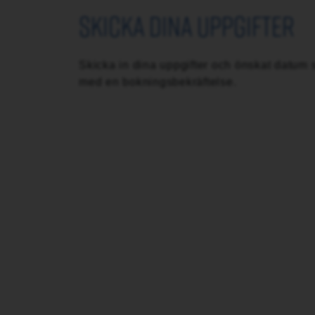
skicka dina uppgifter
Skicka in dina uppgifter och önskat datum s
med en bokningsbekräftelse.