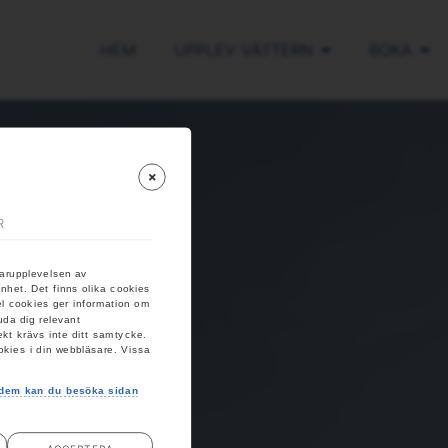
HEM
UPPLEV VÄTTERN
BOKA
R
darupplevelsen av
nhet. Det finns olika cookies
el cookies ger information om
uda dig relevant
kt krävs inte ditt samtycke.
okies i din webbläsare. Vissa
r dem kan du besöka sidan