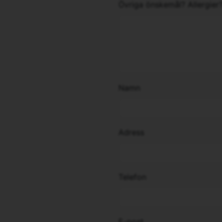
Övriga önskemål? Allergier
Namn
Adress
Telefon
E-post