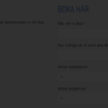
Boka här:
å återkommer vi till dig
När vill ni åka?
Hur många är ni som ska å
Antal dubbelrum
Antal singelrum