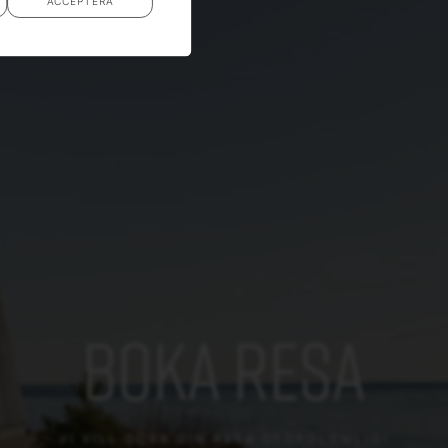
ACCEPTERA
BOKA RESA
VI VILL GÖRA DIN RESA OFÖRGLÖMLIG!