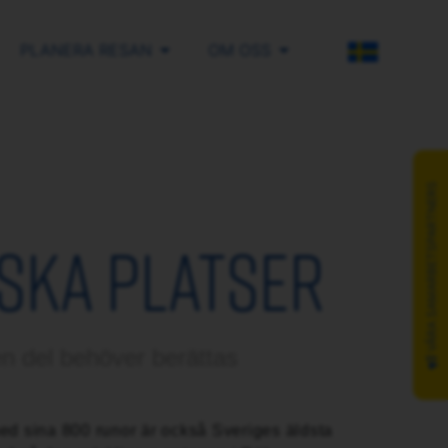
PLANERA RESAN
OM OSS
SV
VÅRA SAMARBETSPARTNERS
SKA PLATSER
 en del behöver berättas
ed sina 800 runor är också Sveriges äldsta