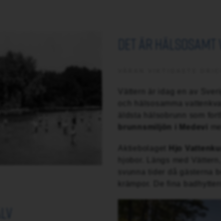
det är hälsosamt 
VÅRAN VIKTIGASTE DRI
Vättern är idag en av Sveri
och hälsosamma vattenkval
äldsta hälsobrunn som fort
brunnsmiljön i Medevi
mel
Aktiebolaget
Hjo Vattenku
hjobor. Längs med Vättern,
svunna tider då gästerna b
krämpor. De fina badhyttern
älv