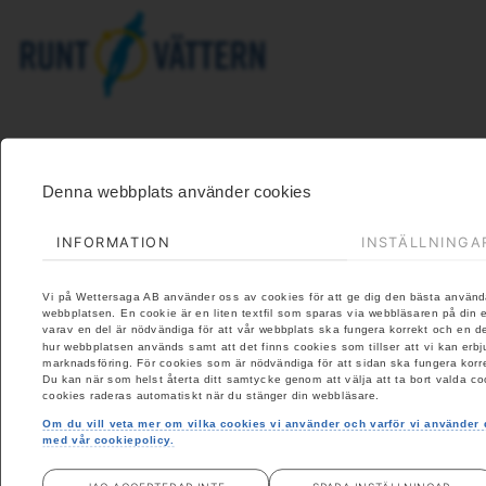
Denna webbplats använder cookies
INFORMATION
INSTÄLLNINGA
Vi på Wettersaga AB använder oss av cookies för att ge dig den bästa använ
webbplatsen. En cookie är en liten textfil som sparas via webbläsaren på din e
varav en del är nödvändiga för att vår webbplats ska fungera korrekt och en d
hur webbplatsen används samt att det finns cookies som tillser att vi kan erbj
marknadsföring. För cookies som är nödvändiga för att sidan ska fungera korre
Du kan när som helst återta ditt samtycke genom att välja att ta bort valda co
cookies raderas automatiskt när du stänger din webbläsare.
Om du vill veta mer om vilka cookies vi använder och varför vi använde
med vår cookiepolicy.