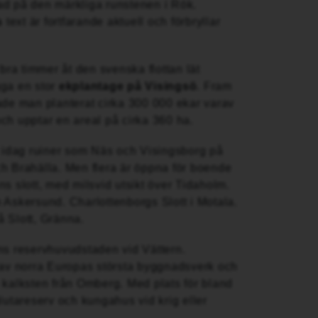
stad på den märkliga runstenen i Rök.
s
text är fortfarande aktuell och förbryllar
 bra timmer åt den svenska flottan lät
gga en stor
ekplantage på Visingsö
. Fram
ade man planterat cirka 300 000 ekar varav
ch upptar en areal på cirka 360 ha.
 idag ruiner som Näs och Visingsborg på
h Brahälla. Men flera är öppna för boende
s slott, med milsvid utsikt över Tidaholm.
 Askersund. Charlottenborgs Slott i Motala.
 Slott, Gränna.
ns reservhuvudstaden vid Vättern.
 av norra Europas största byggnadsverk och
 kalksten från Omberg. Med plats för bland
lutareserv och kungahus vid krig eller