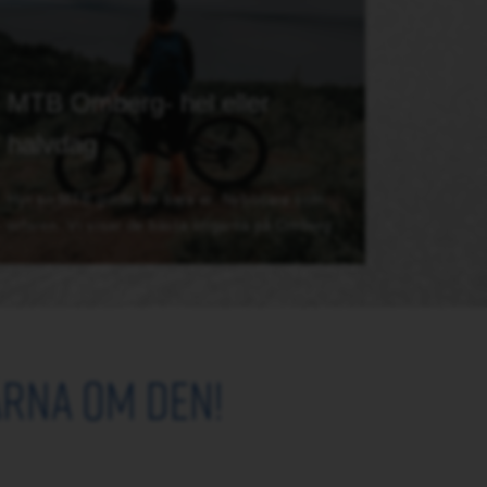
MTB Omberg- hel eller
halvdag
Hyr en MTB guide för bara er. Nybörjare som
erfaren. Vi visar de bästa stigarna på Omberg.
ärna om den!