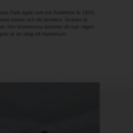
onas Falk ägde rum vid Svedmon år 1855,
 med stenar och ett järnkors. Graven är
or. Hur blommorna kommer dit kan ingen
rav är än idag ett mysterium.