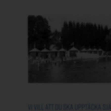
vi vill att du ska upptäcka sj