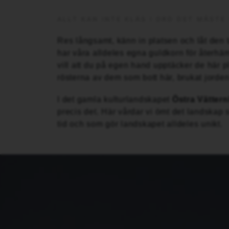
ALLT KAN INTE KLÄS I ORD DET MÅSTE
Res långsamt, känn in platsen och låt den ta
har våra alldeles egna guldkorn för återhäm
vill att du på egen hand upptäcker de här pl
rösterna av dem som bott här, brukat jorde
I det gamla kulturlandskapet
Östra Vätter
precis det. Här vårdar vi ömt det landskap
tid och som gör landskapet alldeles unikt.