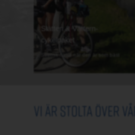
Slätten & Vättern-
cykelpaket
Svensk natur när den är som bäst
Vi är stolta över v