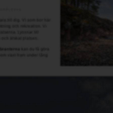
 UPPLEVAS
la till dig. Vi som bor här
tning och rekreation. Vi
atserna. Lyssnar till
n och älskat platsen.
nbranterna
kan du få göra
 som växt fram under lång