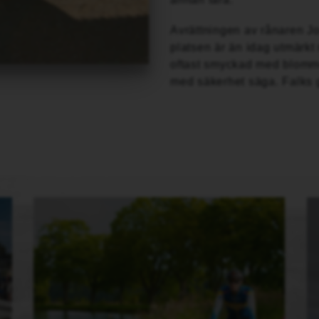
Avrättningen av rånaren J
platsen är än idag utmärkt
oftast smyckad med blomm
med säkerhet säga. Falks g