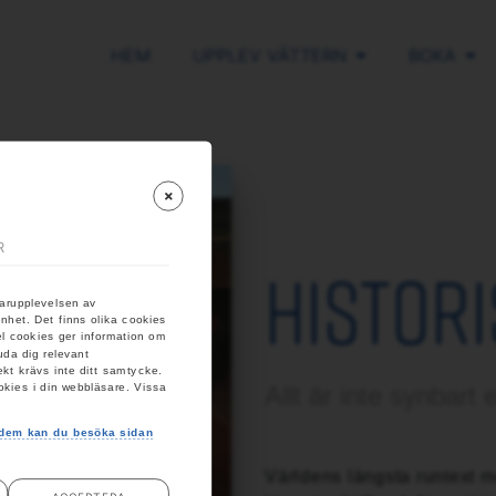
HEM
UPPLEV VÄTTERN
BOKA
R
HISTORI
darupplevelsen av
nhet. Det finns olika cookies
el cookies ger information om
uda dig relevant
kt krävs inte ditt samtycke.
okies i din webbläsare. Vissa
Allt är inte synbart
r dem kan du besöka sidan
Världens längsta runtext m