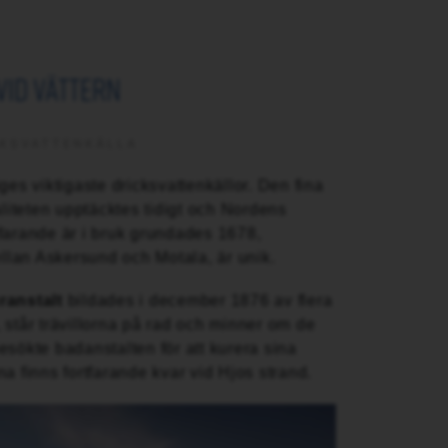
vid vättern
CKSVATTENKÄLLA
ges viktigaste dricksvattenkällor. Den fina
iteten upptäcktes tidigt och Nordens
farande är i bruk grundades 1678,
lan Askersund och Motala, är unik.
ranstalt
bildades i december 1876 av flera
 står trävillorna på rad och minner om de
esökte badanstalten för att kurera sina
a finns fortfarande kvar vid Hjos strand.