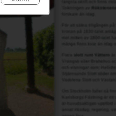
ACCEPTERA
längsta skrift och finns ri
Tolkningen av
Rökstenen
forskare än idag.
För att säkra tillgången på
kronan på 1830-talet anlä
mot mitten av 1800-talet h
många finns kvar än idag o
Flera
slott runt Vättern
är
Visingsö eller Brahehus oc
och visningar som: Helliden
Stjärnsunds Slott söder om
Vadstena Slott och Västanå
Om Stockholm faller så fin
Karlsborgs Fästning är ett
är huvudsakligen uppförd i
annat riksdag, regering, va
annan fara.