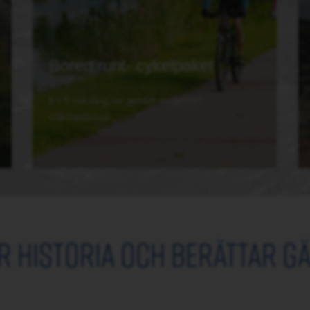
Boren runt- cykelpaket
En 5 mil lång tur genom östgötskt
slättlandskap.
år historia och berättar g